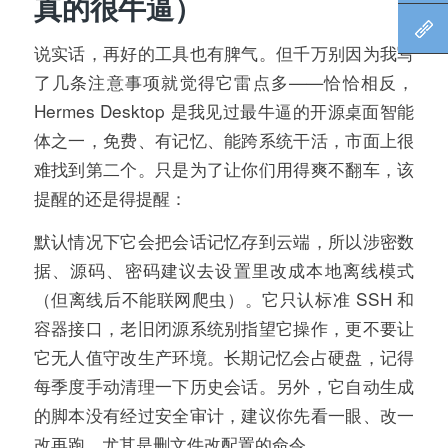
真的很牛逼）
北
说实话，再好的工具也有脾气。但千万别因为我写
了几条注意事项就觉得它雷点多——恰恰相反，
Hermes Desktop 是我见过最牛逼的开源桌面智能
体之一，免费、有记忆、能跨系统干活，市面上很
难找到第二个。只是为了让你们用得爽不翻车，该
提醒的还是得提醒：
默认情况下它会把会话记忆存到云端，所以涉密数
据、源码、密码建议去设置里改成本地离线模式
（但离线后不能联网爬虫）。它只认标准 SSH 和
容器接口，老旧闭源系统别指望它操作，更不要让
它无人值守改生产环境。长期记忆会占硬盘，记得
每季度手动清理一下历史会话。另外，它自动生成
的脚本没有经过安全审计，建议你先看一眼、改一
改再跑，尤其是删文件改配置的命令。