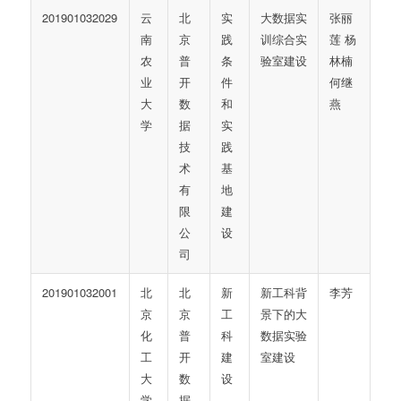
201901032029
云
北
实
大数据实
张丽
南
京
践
训综合实
莲 杨
农
普
条
验室建设
林楠
业
开
件
何继
大
数
和
燕
学
据
实
技
践
术
基
有
地
限
建
公
设
司
201901032001
北
北
新
新工科背
李芳
京
京
工
景下的大
化
普
科
数据实验
工
开
建
室建设
大
数
设
学
据