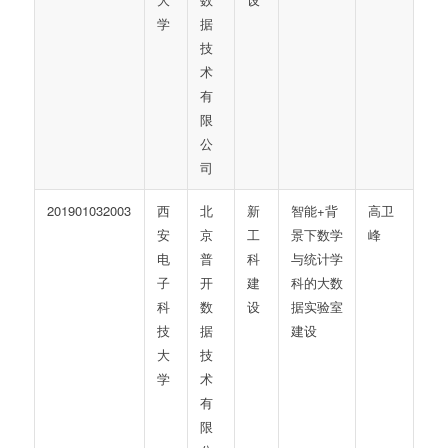
学
据
技
术
有
限
公
司
201901032003
西
北
新
智能+背
高卫
安
京
工
景下数学
峰
电
普
科
与统计学
子
开
建
科的大数
科
数
设
据实验室
技
据
建设
大
技
学
术
有
限