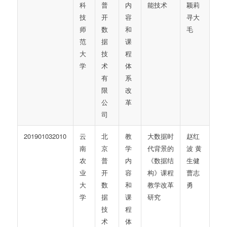
科
普
内
能技术
颖莉
技
开
容
寻大
师
数
和
毛
范
据
课
大
技
程
学
术
体
有
系
限
改
公
革
司
201901032010
云
北
教
大数据时
赵红
南
京
学
代背景的
波 黄
农
普
内
《数据结
生健
业
开
容
构》课程
曹志
大
数
和
教学改革
勇
学
据
课
研究
技
程
术
体