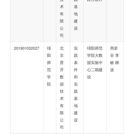
术
基
有
地
限
建
公
设
司
201901032027
绵
北
实
绵阳师范
周若
阳
京
践
学院大数
谷 李
师
普
条
据实验中
敏 柳
范
开
件
心二期建
波
学
数
和
设
院
据
实
技
践
术
基
有
地
限
建
公
设
司