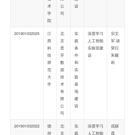
术
公
设
学
司
院
201901032025
江
北
实
深度学习
宗文
西
京
践
人工智能
军 谈
科
普
条
实验室建
荣日
技
开
件
设
朱颖
师
数
和
莉
范
据
实
大
技
践
学
术
基
有
地
限
建
公
设
司
201901032022
德
北
实
深度学习
戎丽
州
京
践
人工智能
霞