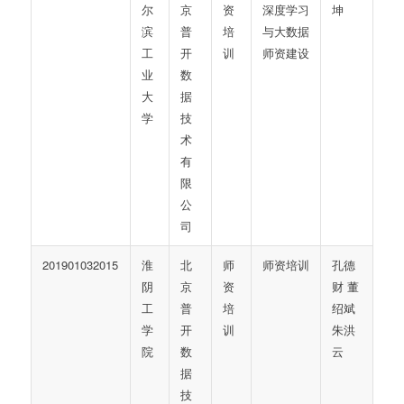
尔
京
资
深度学习
坤
滨
普
培
与大数据
工
开
训
师资建设
业
数
大
据
学
技
术
有
限
公
司
201901032015
淮
北
师
师资培训
孔德
阴
京
资
财 董
工
普
培
绍斌
学
开
训
朱洪
院
数
云
据
技