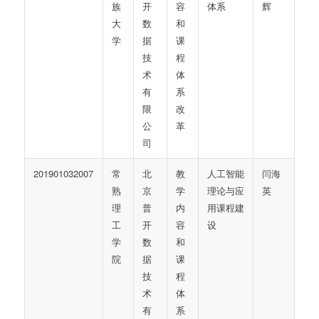
族
开
容
体系
辉
大
数
和
学
据
课
技
程
术
体
有
系
限
改
公
革
司
201901032007
常
北
教
人工智能
闫海
熟
京
学
理论与应
英
理
普
内
用课程建
工
开
容
设
学
数
和
院
据
课
技
程
术
体
有
系