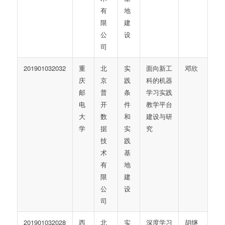
有
地
限
建
公
设
司
201901032032
重
北
实
面向新工
邓欣
庆
京
践
科的机器
邮
普
条
学习实践
电
开
件
教学平台
大
数
和
建设与研
学
据
实
究
技
践
术
基
有
地
限
建
公
设
司
201901032028
西
北
实
深度学习
胡继