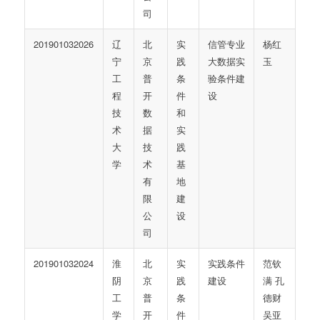
司
201901032026
辽
北
实
信管专业
杨红
宁
京
践
大数据实
玉
工
普
条
验条件建
程
开
件
设
技
数
和
术
据
实
大
技
践
学
术
基
有
地
限
建
公
设
司
201901032024
淮
北
实
实践条件
范钦
阴
京
践
建设
满 孔
工
普
条
德财
学
开
件
吴亚