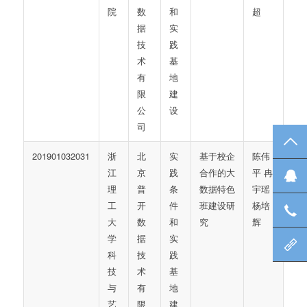
院
数
和
超
据
实
技
践
术
基
有
地
限
建
公
设
司
TO
201901032031
浙
北
实
基于校企
陈伟
江
京
践
合作的大
平 冉
在
理
普
条
数据特色
宇瑶
工
开
件
班建设研
杨培
咨
大
数
和
究
辉
学
据
实
北
科
技
践
技
术
基
与
有
地
艺
限
建