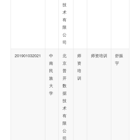
技
术
有
限
公
司
201901032021
中
北
师
师资培训
舒振
南
京
资
宇
民
普
培
族
开
训
大
数
学
据
技
术
有
限
公
司