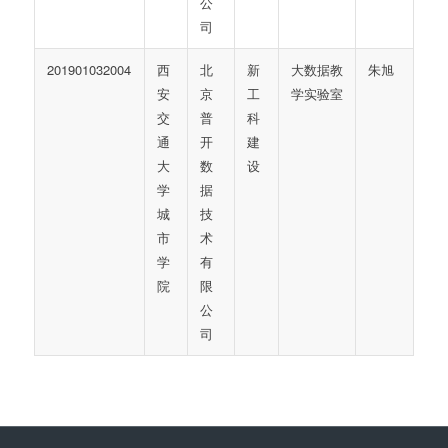
公
司
201901032004
西
北
新
大数据教
朱旭
安
京
工
学实验室
交
普
科
通
开
建
大
数
设
学
据
城
技
市
术
学
有
院
限
公
司