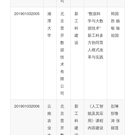
司
201901032005
湘
北
新
“数据科
韩国
潭
京
工
学与大数
胜 杨
大
普
科
据技术”
银 喻
学
开
建
新工科多
祖国
数
设
方协同育
据
人模式改
技
革与实践
术
有
限
公
司
201901032006
云
北
新
《人工智
彭琳
南
京
工
能及其应
郜鲁
农
普
科
用》课程
涛 张
业
开
建
内容建设
丽莲
大
数
设