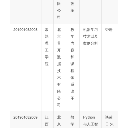
限
改
公
革
司
201901032008
常
北
教
机器学习
钟珊
熟
京
学
技术以及
理
普
内
案例分析
工
开
容
学
数
和
院
据
课
技
程
术
体
有
系
限
改
公
革
司
201901032009
江
北
教
Python
谈荣
西
京
学
与人工智
日 朱