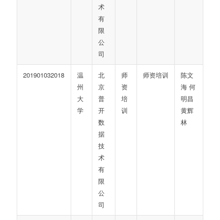
术
有
限
公
司
201901032018
温
北
师
师资培训
陈文
州
京
资
海 何
大
普
培
明昌
学
开
训
黄辉
数
林
据
技
术
有
限
公
司