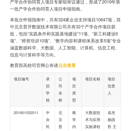
产学合作协同育人项目专家组审议通过，形成了2019年第
一批产学合作协同育人项目申报指南。
本批次申报指南中，共有324家企业支持项目10647项，其
中北京普开数据技术有限公司共有32个产学合作项目获
批，包括“实践条件和实践基地建设”11项、“新工科建设6
项”、“师资培训10项”、“教学内容和课程体系改革5项”专业
涵盖数据科学、大数据、人工智能、计算机、信息工程、
信息与计算科学等方向。
教育部高校司官网公布请
点击查看
项目编号
承
公
项
项目名称
项目
担
司
目
负责
学
名
类
人
校
称
型
201901032011
中
北
教
大数据技
袁杰
央
京
学
术与应用
杨国
民
普
内
实验课程
胜 王