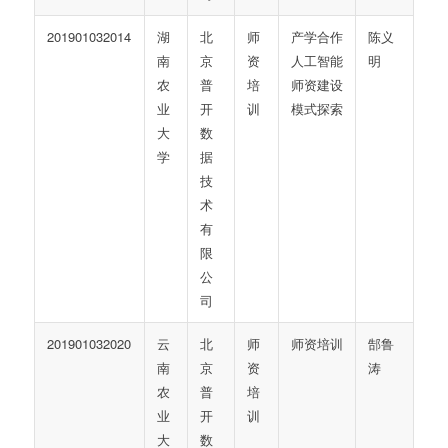
201901032014
湖
北
师
产学合作
陈义
南
京
资
人工智能
明
农
普
培
师资建设
业
开
训
模式探索
大
数
学
据
技
术
有
限
公
司
201901032020
云
北
师
师资培训
郜鲁
南
京
资
涛
农
普
培
业
开
训
大
数