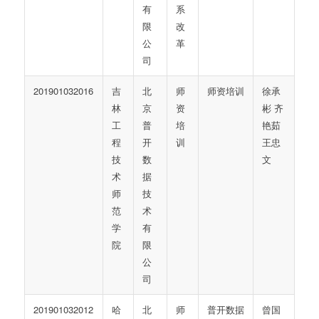
有
系
限
改
公
革
司
201901032016
吉
北
师
师资培训
徐承
林
京
资
彬 齐
工
普
培
艳茹
程
开
训
王忠
技
数
文
术
据
师
技
范
术
学
有
院
限
公
司
201901032012
哈
北
师
普开数据
曾国