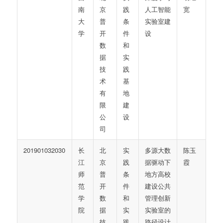
南
京
践
人工智能
宽
大
普
条
实验室建
学
开
件
设
数
和
据
实
技
践
术
基
有
地
限
建
公
设
司
201901032030
长
北
实
多源大数
陈玉
江
京
践
据驱动下
霞
师
普
条
地方高校
范
开
件
建设公共
学
数
和
管理创新
院
据
实
实验室的
技
践
路径设计