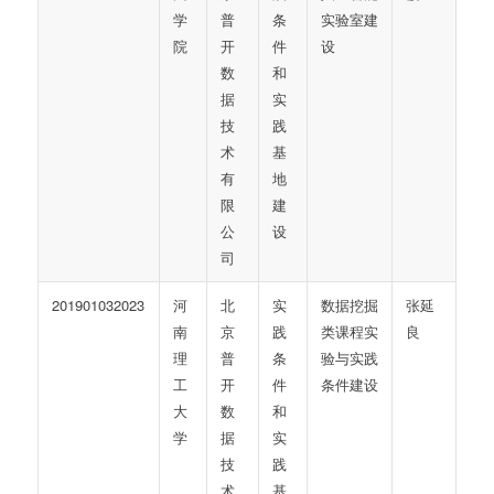
学
普
条
实验室建
院
开
件
设
数
和
据
实
技
践
术
基
有
地
限
建
公
设
司
201901032023
河
北
实
数据挖掘
张延
南
京
践
类课程实
良
理
普
条
验与实践
工
开
件
条件建设
大
数
和
学
据
实
技
践
术
基