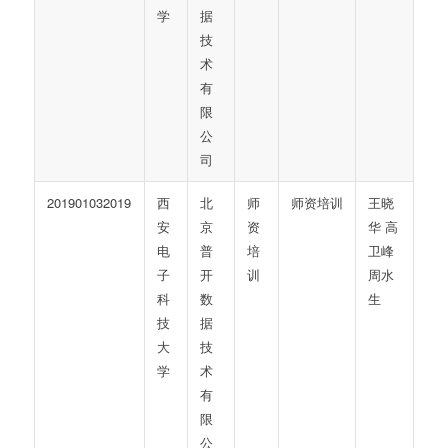
学
据
技
术
有
限
公
司
201901032019
西
北
师
师资培训
王晓
安
京
资
华 高
电
普
培
卫峰
子
开
训
周水
科
数
生
技
据
大
技
学
术
有
限
公