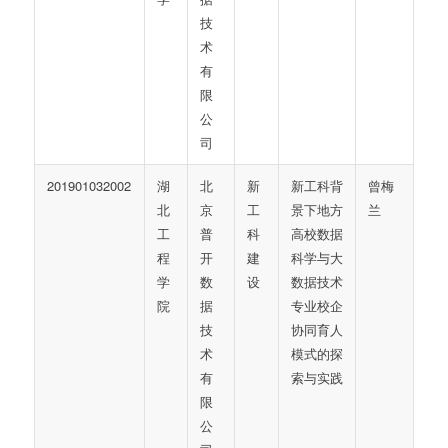
技
术
有
限
公
司
201901032002
湖
北
新
新工科背
曾梅
北
京
工
景下地方
兰
工
普
科
高校数据
程
开
建
科学与大
学
数
设
数据技术
院
据
专业校企
技
协同育人
术
模式的探
有
索与实践
限
公