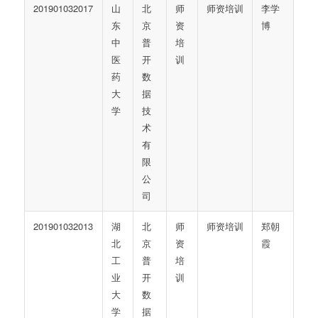
201901032017
山
北
师
师资培训
李学
东
京
资
博
中
普
培
医
开
训
药
数
大
据
学
技
术
有
限
公
司
201901032013
湖
北
师
师资培训
郑朝
北
京
资
霞
工
普
培
业
开
训
大
数
学
据