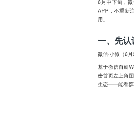
6月中下旬，
APP，不重新
用。
一、先认
微信·小微（6
基于微信自研W
击首页左上角图
生态——能看群