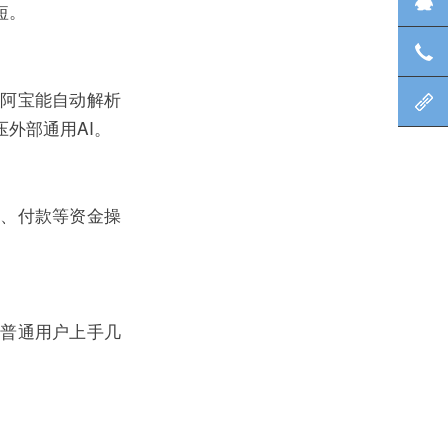
在
短。
息
咨
；阿宝能自动解析
北
外部通用AI。
账、付款等资金操
。普通用户上手几