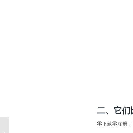
二、它们
零下载零注册，
玩转AI-不写代码，不配环境，3分钟造