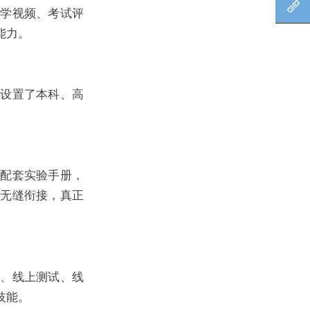
北
教学视频、考试评
能力。
历设置了本科、高
，配套实验手册，
求无缝衔接，真正
题、线上测试、线
技能。