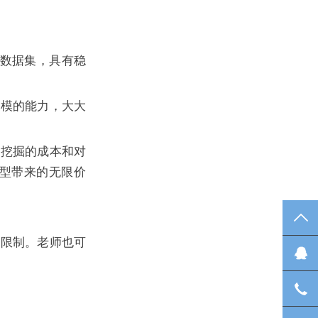
模数据集，具有稳
建模的能力，大大
据挖掘的成本和对
型带来的无限价
TO
的限制。老师也可
中
在
了
咨