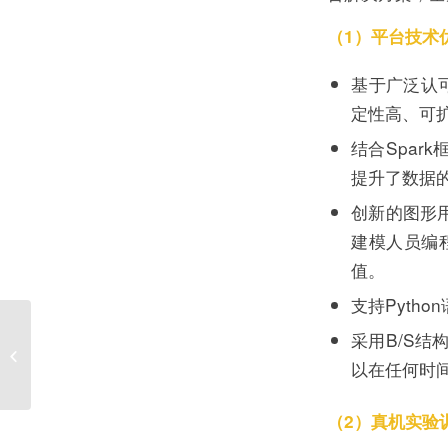
（1）
平台
技术
基于广泛认可
定性高、可
结合Spa
提升了数据
创新的图形用
建模人员编
值。
支持Pyth
【喜讯】普开数据中标
采用B/S
南京农业大学人工智能
以在任何时
学院云管平...
（2）真机实验