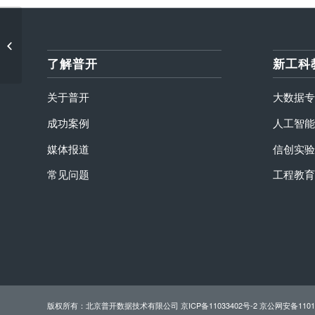
普开数据＆精华教育-助
力河南省大数据专业建
设！
了解普开
新工科
关于普开
大数据专
成功案例
人工智能
媒体报道
信创实验
常见问题
工程教育
版权所有：北京普开数据技术有限公司
京ICP备11033402号-2 京公网安备1101