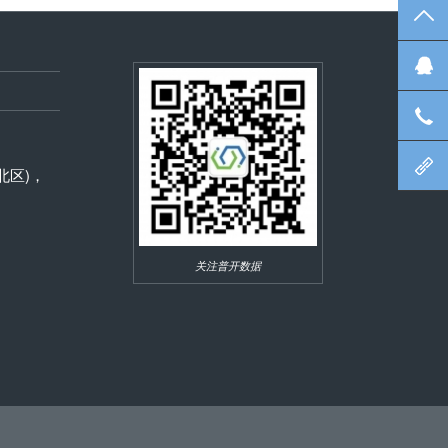
TO
合
在
数
咨
北
东北区)，
关注普开数据