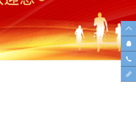
TO
在
咨
北